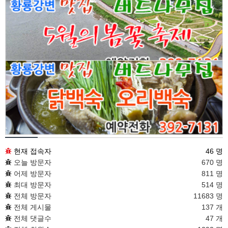
접속통계
현재 접속자
46 명
오늘 방문자
670 명
어제 방문자
811 명
최대 방문자
514 명
전체 방문자
11683 명
전체 게시물
137 개
전체 댓글수
47 개